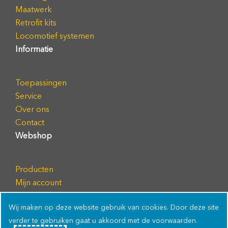
Maatwerk
Retrofit kits
Locomotief systemen
Informatie
Toepassingen
Service
Over ons
Contact
Webshop
Producten
Mijn account
FAQ
Wij maken op deze website gebruik van cookies. Door deze site
verder te gebruiken gaat u akkoord met de voorwaarden.
© Copyright 2025 ETA Systems BV
| Privacy Policy | Cookie Policy |