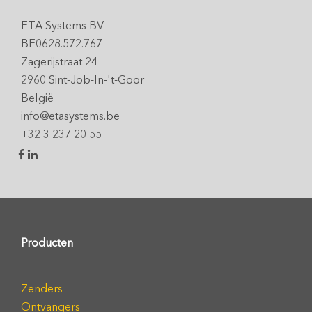
ETA Systems BV
BE0628.572.767
Zagerijstraat 24
2960 Sint-Job-In-'t-Goor
België
info@etasystems.be
+32 3 237 20 55
Producten
Zenders
Ontvangers